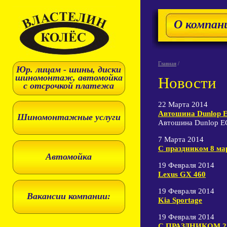
О компан
Главная
/
Юр. лицам - шины, диски
шиномонтаж, автомойка
Новости
с отсрочкой платежа
22 Марта 2014
Автошина Dunlop 
Шиномонтажные услуги
Автошина Dunlop E
7 Марта 2014
С праздником 8 ма
Автомойка
19 Февраля 2014
Lexus GX 460
19 Февраля 2014
Вакансии компании:
Kia Sportage
19 Февраля 2014
C ПРАЗДНИКОМ 2