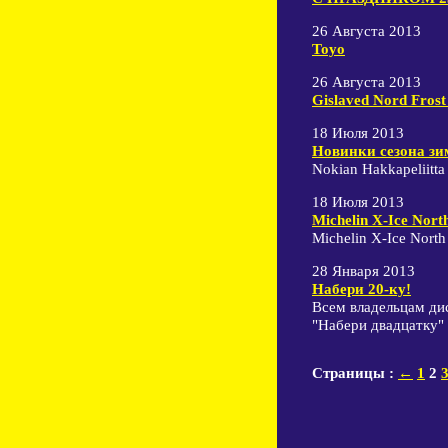
26 Августа 2013
Toyo
26 Августа 2013
Gislaved Nord Frost
18 Июля 2013
Новинки сезона зи
Nokian Hakkapeliitta
18 Июля 2013
Michelin X-Ice Nort
Michelin X-Ice North
28 Января 2013
Набери 20-ку!
Всем владельцам ди
"Набери двадцатку"
Страницы :
←
1
2