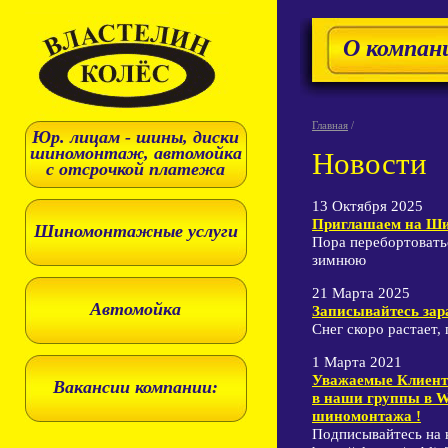
О компан
Главная
/
Юр. лицам - шины, диски
шиномонтаж, автомойка
Новости
с отсрочкой платежа
13 Октября 2025
Приглашаем на Ши
Шиномонтажные услуги
Пора перебортоватьс
зимнюю
21 Марта 2025
Автомойка
Записывайтесь зар
Снег скоро растает,
1 Марта 2021
Уважаемые Клиенты
Вакансии компании:
в наши группы в W
шиномонтажа !
Подписывайтесь на н