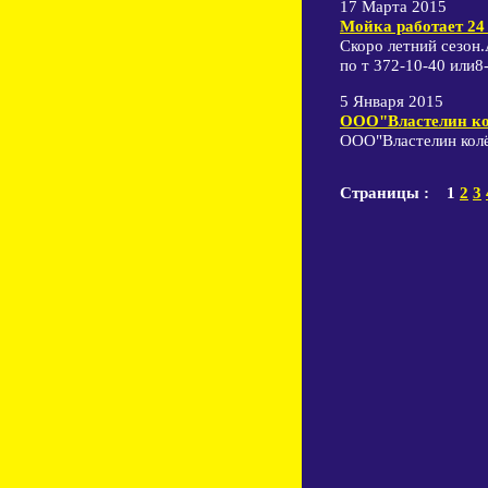
17 Марта 2015
Мойка работает 24 
Скоро летний сезон
по т 372-10-40 или8
5 Января 2015
ООО"Властелин кол
ООО"Властелин колё
Страницы : 1
2
3