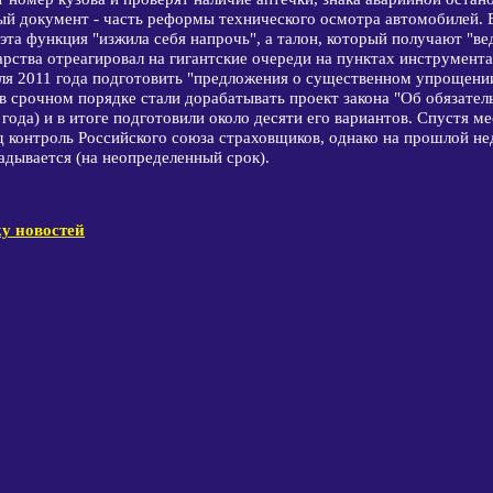
й документ - часть реформы технического осмотра автомобилей. В
 эта функция "изжила себя напрочь", а талон, который получают "в
дарства отреагировал на гигантские очереди на пунктах инструмент
ля 2011 года подготовить "предложения о существенном упрощении
в срочном порядке стали дорабатывать проект закона "Об обязател
года) и в итоге подготовили около десяти его вариантов. Спустя ме
д контроль Российского союза страховщиков, однако на прошлой не
адывается (на неопределенный срок).
у новостей