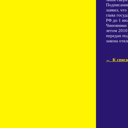
Подписанны
заявил, что
глава госу
РФ до 1 ию
Чиновники 
летом 2010 
передан по
закона откл
← К списк