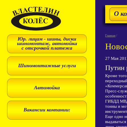
О к
Главная
/
Юр. лицам - шины, диски
шиномонтаж, автомойка
Ново
с отсрочкой платежа
27 Мая 201
Шиномонтажные услуги
Путин 
Кроме того
переходный
«Коммерса
Автомойка
Пресс-служ
особенност
ГИБДД МВД 
тонны и мо
Вакансии компании:
инструмента
Еще одно н
выдаваться
лишь сверя