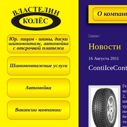
О компан
Главная
/
Юр. лицам - шины, диски
шиномонтаж, автомойка
Новости
с отсрочкой платежа
16 Августа 2011
Шиномонтажные услуги
ContiIceCont
Ге
Автомойка
но
2,
ши
тр
Вакансии компании:
по
бе
то
по