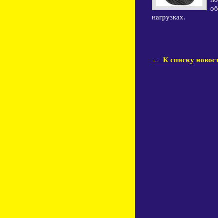
об
нагрузках.
← К списку новос